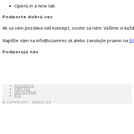
Opens in a new tab
Podporte dobrú vec
Ak sa vám pozdáva náš koncept, ozvite sa nám. Vážime si kaž
Napíšte nám na info@ozamres.sk alebo zavolajte priamo na
0
Podporujú nás
FACEBOOK
TWITTER
INSTAGRAM
RSS
© COPYRIGHT - AMRES OZ